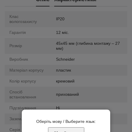
Клас
IP20
вологозахисту
Гарантія
12 міс.
45х45 мм (глибина монтажу – 27
Розмір
мм)
Виробник
Schneider
Матеріал корпусу
пластик
Колір корпусу
кремовий
Спосіб
прихований
встановлення
Підсвічування
Ні
Заземлення
так
Оберіть мову / Выберите язык:
Серія
Unica