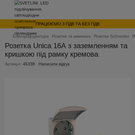
ПРАЦЮЄМО З ПДВ ТА БЕЗ ПДВ
Електрофурнітура
Розетки та вимикачі
Розетки Schneider
Р
Розетка Unica 16А з заземленням та
кришкою під рамку кремова
Артикул:
45338
Написати відгук