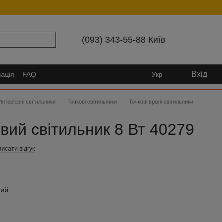
(093) 343-55-88 Київ
Вхід
ація
FAQ
Укр
Интер'єрні світильники
Точкові світильники
Точкові врізні світильники
вий світильник 8 Вт 40279
исати відгук
ний