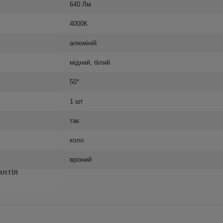
640 Лм
4000К
алюміній
мідний, білий
50°
1 шт
так
коло
врізний
антія