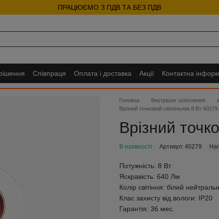
ПРАЦЮЄМО З ПДВ ТА БЕЗ ПДВ
 рішення
Співпраця
Оплата і доставка
Акції
Контактна інформ
Головна
Внутрішнє освітлення
Врізний точковий світильник 8 Вт 40279
Врізний точко
В наявності
Артикул: 40279
Нап
Потужність:
8 Вт
Яскравість:
640 Лм
Колір світіння:
білий нейтраль
Клас захисту від вологи:
IP20
Гарантія:
36 мес.