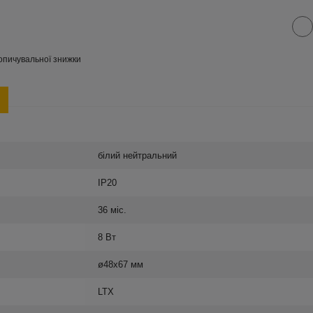
опичувальної знижки
білий нейтральний
IP20
36 міс.
8 Вт
ø48х67 мм
LTX