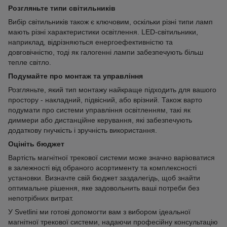
Розгляньте типи світильників
Вибір світильників також є ключовим, оскільки різні типи ламп
мають різні характеристики освітлення. LED-світильники,
наприклад, відрізняються енергоефективністю та
довговічністю, тоді як галогенні лампи забезпечують більш
тепле світло.
Подумайте про монтаж та управління
Розгляньте, який тип монтажу найкраще підходить для вашого
простору - накладний, підвісний, або врізний. Також варто
подумати про системи управління освітленням, такі як
диммери або дистанційне керування, які забезпечують
додаткову гнучкість і зручність використання.
Оцініть бюджет
Вартість магнітної трекової системи може значно варіюватися
в залежності від обраного асортименту та комплексності
установки. Визначте свій бюджет заздалегідь, щоб знайти
оптимальне рішення, яке задовольнить ваші потреби без
непотрібних витрат.
У Svetlini ми готові допомогти вам з вибором ідеальної
магнітної трекової системи, надаючи професійну консультацію