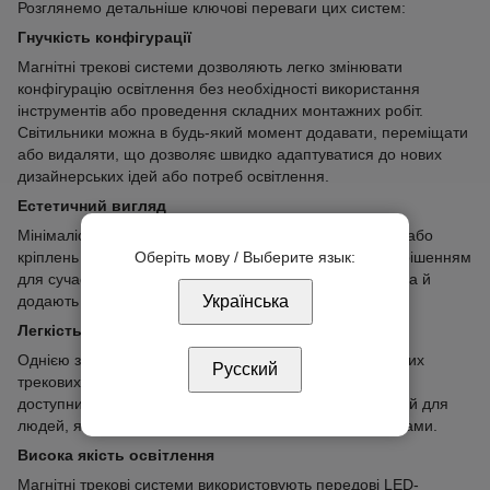
Розглянемо детальніше ключові переваги цих систем:
Гнучкість конфігурації
Магнітні трекові системи дозволяють легко змінювати
конфігурацію освітлення без необхідності використання
інструментів або проведення складних монтажних робіт.
Світильники можна в будь-який момент додавати, переміщати
або видаляти, що дозволяє швидко адаптуватися до нових
дизайнерських ідей або потреб освітлення.
Естетичний вигляд
Мінімалістичний дизайн та відсутність видимих дротів або
Оберіть мову / Выберите язык:
кріплень роблять магнітні трекові системи ідеальним рішенням
для сучасних інтер'єрів. Вони не лише функціональні, а й
Українська
додають простору стиль та елегантність.
Легкість установки
Однією з найбільш привабливих особливостей магнітних
Русский
трекових систем є їх легкість установки. Це робить їх
доступними не лише для професійних інсталяторів, а й для
людей, які вважають за краще зробити все своїми руками.
Висока якість освітлення
Магнітні трекові системи використовують передові LED-