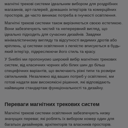
магнітні трекові системи ідеальним вибором для роздрібних
магазинів, арт-галерей, домашніх інтер'єрів та комерційних
просторів, де часто виникає потреба в гнучкості освітлення.
Магнітні трекові системи також вирізняються своєю естетикою.
Вони забезпечують чистий та неперервний вигляд, що
ідеально підходить для сучасних дизайнів. Завдяки
мінімалістичному вигляду та відсутності видимих дротів або
кріплень, ці системи освітлення з легкістю вписуються в будь-
який інтер'єр, підкреслюючи його стиль та красу.
У Svetlini ми пропонуємо широкий вибір магнітних трекових
систем, від класичних чорних або білих шин до більш
специфічних варіантів, що включають різні типи та розміри
світильників. Незалежно від ваших потреб у освітленні, ми
готові надати вам високоякісні рішення, які відповідають
найвищим стандартам функціональності та дизайну.
Переваги магнітних трекових систем
Магнітні трекові системи освітлення забезпечують низку
значущих переваг, які роблять їх вибором номер один для
багатьох дизайнерів, архітекторів та власників просторів.