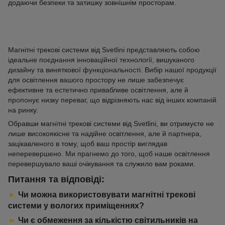
додаючи безпеки та затишку зовнішнім просторам.
Магнітні трекові системи від Svetlini представляють собою
ідеальне поєднання інноваційної технології, вишуканого
дизайну та виняткової функціональності. Вибір нашої продукції
для освітлення вашого простору не лише забезпечує
ефективне та естетично привабливе освітлення, але й
пропонує низку переваг, що відрізняють нас від інших компаній
на ринку.
Обравши магнітні трекові системи від Svetlini, ви отримуєте не
лише високоякісне та надійне освітлення, але й партнера,
зацікавленого в тому, щоб ваш простір виглядав
неперевершено. Ми прагнемо до того, щоб наше освітлення
перевершувало ваші очікування та служило вам роками.
Питання та відповіді:
►
Чи можна використовувати магнітні трекові
системи у вологих приміщеннях?
►
Чи є обмеження за кількістю світильників на