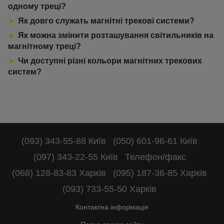
одному треці?
►
Як довго служать магнітні трекові системи?
►
Як можна змінити розташування світильників на
магнітному треці?
►
Чи доступні різні кольори магнітних трекових
систем?
(093) 343-55-88 Київ
(050) 601-96-61 Київ
(097) 343-22-55 Київ
Телефон/факс
(068) 128-83-83 Харків
(095) 187-36-85 Харків
(093) 733-55-50 Харків
Контактна інформація