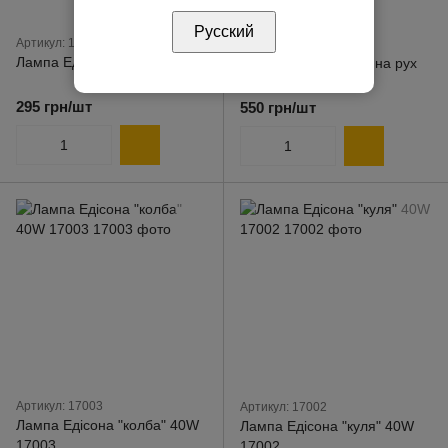
Русский
Артикул: 12000
Артикул: 51000
Лампа Едісона 12000
Сенсорний вимикач на рух
руки ІЧ 51000
295 грн/шт
550 грн/шт
Артикул: 17003
Артикул: 17002
Лампа Едісона "колба" 40W
Лампа Едісона "куля" 40W
17003
17002