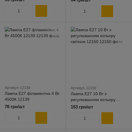
Артикул: 12139
Артикул: 12150
Лампа E27 філаментна 4 Вт
Лампа E27 10 Вт з
4500К 12139
регулюванням кольору
світіння 12150
76 грн/шт
153 грн/шт