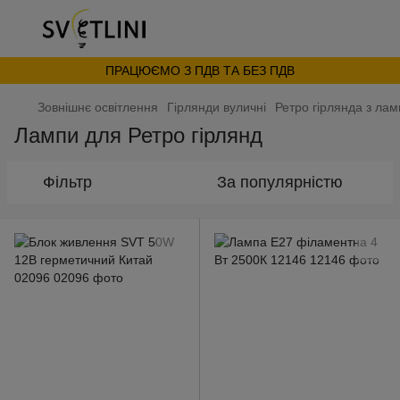
ПРАЦЮЄМО З ПДВ ТА БЕЗ ПДВ
Зовнішнє освітлення
Гірлянди вуличні
Ретро гірлянда з ла
Лампи для Ретро гірлянд
Фільтр
За популярністю