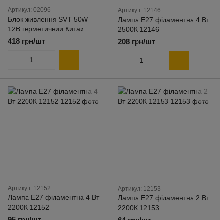
Артикул: 02096
Артикул: 12146
Блок живлення SVT 50W
Лампа E27 філаментна 4 Вт
12В герметичний Китай
2500К 12146
02096
418 грн/шт
208 грн/шт
Артикул: 12152
Артикул: 12153
Лампа E27 філаментна 4 Вт
Лампа E27 філаментна 2 Вт
2200К 12152
2200К 12153
95 грн/шт
64 грн/шт