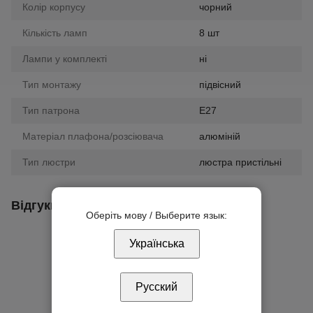
Колір корпусу
чорний
Кількість ламп
8 шт
Лампи у комплекті
ні
Тип монтажу
підвісний
Тип патрона
E27
Матеріал плафона/розсіювача
алюміній
Тип люстри
люстра пристільні
Відгуки
Оберіть мову / Выберите язык:
Українська
Русский
Додайте перший відгук