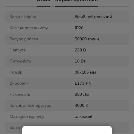
Колір світіння
білий нейтральний
Клас вологозахисту
IP20
Ресурс роботи
50000 годин
Напруга
230 В
Потужність
10 Вт
Розмір
80х105 мм
Виробник
Esviti FN
Яскравість
850 Лм
Колірна температура
4000 K
Матеріал корпусу
алюміній
Колір корпусу
чорний