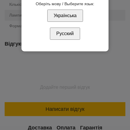
Оберіть мову / Выберите язык:
Кількість ламп
1 шт
Лампи у комплекті
так
Українська
Форма світильника
коло
Русский
Відгуки
Додайте перший відгук
Написати відгук
Доставка
Оплата
Гарантія