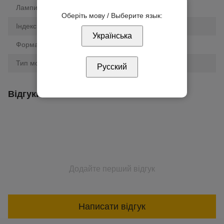
Лампи у комплекті
так
Оберіть мову / Выберите язык:
Індекс кольору (CRI)
80
Українська
Форма світильника
коло
Тип монтажу
накладний
Русский
Відгуки
Додайте перший відгук
Написати відгук