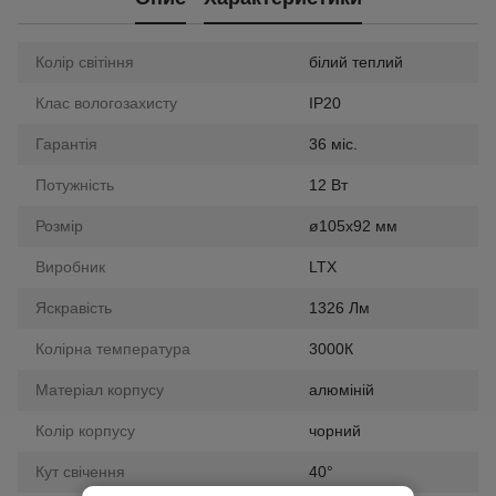
Колір світіння
білий теплий
Клас вологозахисту
IP20
Гарантія
36 міс.
Потужність
12 Вт
Розмір
ø105х92 мм
Виробник
LTX
Яскравість
1326 Лм
Колірна температура
3000К
Матеріал корпусу
алюміній
Колір корпусу
чорний
Кут свічення
40°