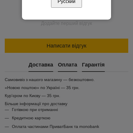
Русский
Додайте перший відгук
Написати відгук
Доставка
Оплата
Гарантія
Самовивіз з нашого магазину — безкоштовно.
«Новою поштою» по Україні — 35 грн.
Кур'єром по Києву — 35 грн.
Більше інформації про доставку
Готівкою при отриманні
Кредитною карткою
Оплата частинами ПриватБанк та monobank