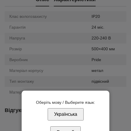
Клас вологозахисту
IP20
Гарантія
24 міс.
Напруга
220-240 В
Розмір
500×400 мм
Виробник
Pride
Матеріал корпусу
метал
Тип монтажу
підвісний
Матеріал плафона/розсіювача
скло
Оберіть мову / Выберите язык:
Відгуки
Українська