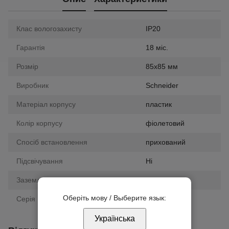
Клас вологозахисту
IP20
Гарантія
18 міс.
Розмір
85х85 мм
Виробник
Schneider
Матеріал корпусу
пластик
Колір корпусу
фіолетовий
Спосіб встановлення
прихований
Підсвічування
Ні
Заземлення
ні
Оберіть мову / Выберите язык:
Серія
Unica New
Українська