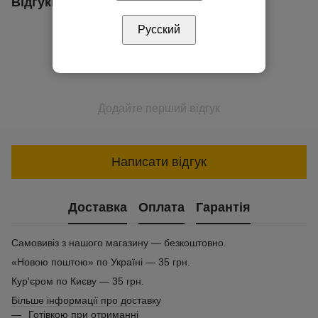
Відгуки
Русский
Додайте перший відгук
Написати відгук
Доставка
Оплата
Гарантія
Самовивіз з нашого магазину — безкоштовно.
«Новою поштою» по Україні — 35 грн.
Кур'єром по Києву — 35 грн.
Більше інформації про доставку
Готівкою при отриманні