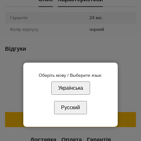
Гарантія
24 міс.
Колір корпусу
чорний
Відгуки
Оберіть мову / Выберите язык:
Українська
Додайте перший відгук
Русский
Написати відгук
Доставка
Оплата
Гарантія