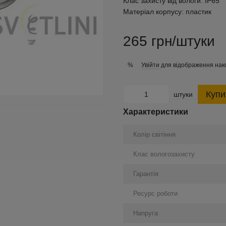
Клас захисту від вологи:
IP65
Матеріал корпусу:
пластик
265 грн/штуки
Увійти
для відображення нак
%
Купи
штуки
Характеристики
Колір світіння
Клас вологозахисту
Гарантія
Ресурс роботи
Напруга