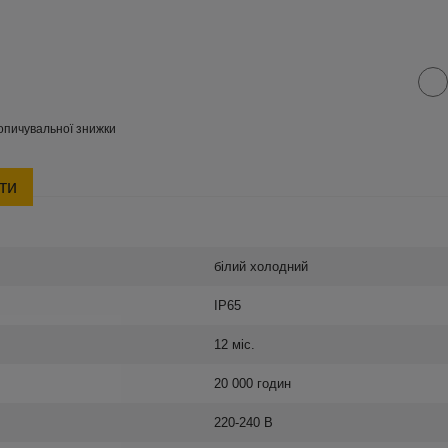
опичувальної знижки
ти
білий холодний
IP65
12 міс.
20 000 годин
220-240 В