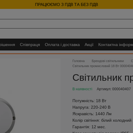
ПРАЦЮЄМО З ПДВ ТА БЕЗ ПДВ
 рішення
Співпраця
Оплата і доставка
Акції
Контактна інформ
Головна
Брендові світильники
С
Світильник промисловий 18 Вт 0000404
Світильник п
В наявності
Артикул: 000040407
Потужність:
18 Вт
Напруга:
220-240 В
Яскравість:
1440 Лм
Колір світіння:
білий холодний
Гарантія:
12 мес.