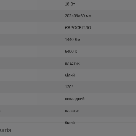
18 Вт
202×99×50 мм
ЄВРОСВІТЛО
1440 Лм
6400 К
пластик
білий
120°
накладний
а
пластик
білий
антія