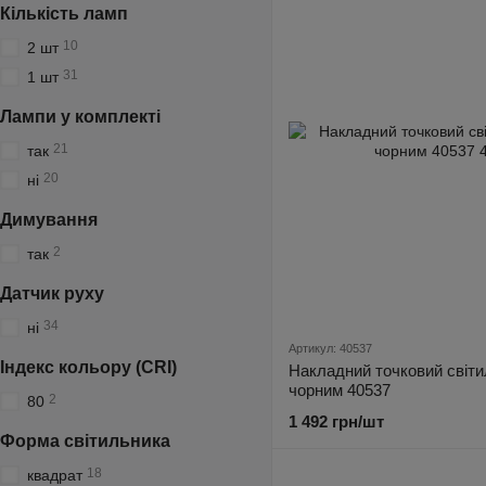
Кількість ламп
10
2 шт
31
1 шт
Лампи у комплекті
21
так
20
ні
Димування
2
так
Датчик руху
34
ні
Артикул: 40537
Індекс кольору (CRI)
Накладний точковий світил
чорним 40537
2
80
1 492 грн/шт
Форма світильника
18
квадрат