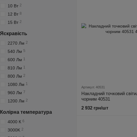
2
10 Вт
8
12 Вт
2
15 Вт
Яскравість
2
2270 Лм
5
540 Лм
1
600 Лм
1
810 Лм
2
800 Лм
1
1080 Лм
Артикул: 40531
7
960 Лм
Накладний точковий світи
чорним 40531
2
1200 Лм
2 932 грн/шт
Колірна температура
6
4000 К
2
3000K