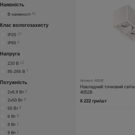
Наявність
41
В наявності
Клас вологозахисту
37
IP20
4
IP65
Напруга
12
220 В
7
85-265 В
Артикул: 40528
Потужність
Накладний точковий світи
2
2х8,9 Вт
40528
8
2х50 Вт
6 222 грн/шт
8
50 Вт
5
6 Вт
1
8 Вт
1
9 Вт