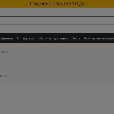
ПРАЦЮЄМО З ПДВ ТА БЕЗ ПДВ
 рішення
Співпраця
Оплата і доставка
Акції
Контактна інформ
и BIOM
ю