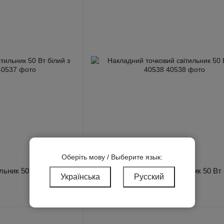
Оберіть мову / Выберите язык:
Артикул: 40538
ьник 50 Вт білий з
Накладний точковий світильник 50 Вт 
Українська
Русский
40538
1 492 грн/шт