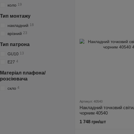
19
коло
Тип монтажу
18
накладний
23
врізний
Тип патрона
13
GU10
4
E27
Матеріал плафона/
розсіювача
4
скло
Артикул: 40540
Накладний точковий світил
чорним 40540
1 748 грн/шт