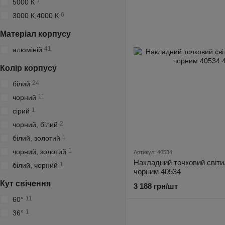
7
5000 К
6
3000 К,4000 К
Матеріал корпусу
41
алюміній
Колір корпусу
24
білий
11
чорний
1
сірий
2
чорний, білий
1
білий, золотий
1
чорний, золотий
Артикул: 40534
Накладний точковий світи
1
білий, чорний
чорним 40534
Кут свічення
3 188 грн/шт
11
60°
1
36°