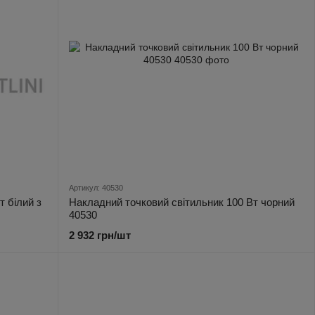
Артикул: 40530
т білий з
Накладний точковий світильник 100 Вт чорний
40530
2 932 грн/шт