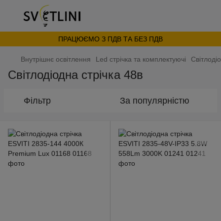
ПРАЦЮЄМО З ПДВ ТА БЕЗ ПДВ
Внутрішнє освітлення
Led стрічка та комплектуючі
Світлодіо
Світлодіодна стрічка 48в
Фільтр
За популярністю