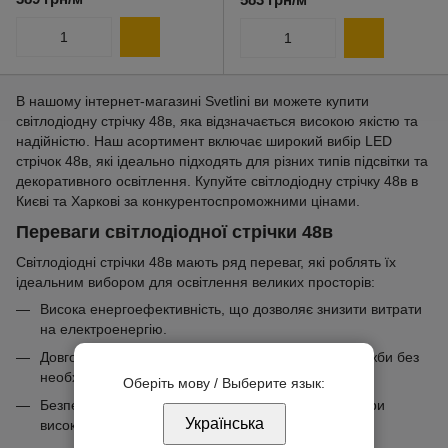
В нашому інтернет-магазині Svetlini ви можете купити
світлодіодну стрічку 48в, яка відзначається високою якістю та
надійністю. Наш асортимент включає широкий вибір LED
стрічок 48в, які ідеально підходять для різних типів підсвітки та
декоративного освітлення. Купуйте світлодіодну стрічку 48в в
Києві та Харкові за конкурентоспроможними цінами.
Переваги світлодіодної стрічки 48в
Світлодіодні стрічки 48в мають ряд переваг, які роблять їх
ідеальним вибором для освітлення великих просторів:
Висока енергоефективність, що дозволяє знизити витрати
на електроенергію.
Довговічність, що забезпечує тривалий термін служби без
необхідності частих замін.
Оберіть мову / Выберите язык:
Безпека використання завдяки стабільній роботі при
Українська
високій напрузі.