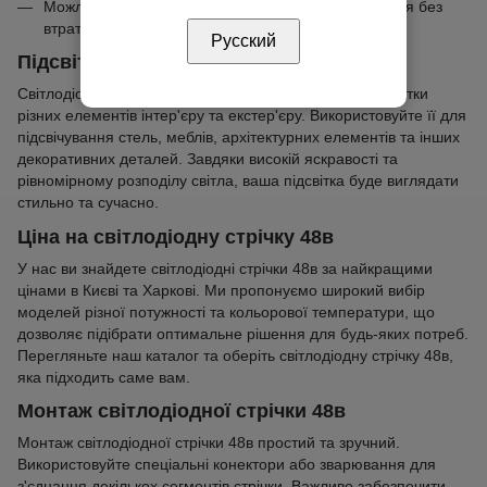
Можливість створення довших сегментів освітлення без
втрати яскравості.
Русский
Підсвітка діодною стрічкою 48в
Світлодіодна стрічка 48в ідеально підходить для підсвітки
різних елементів інтер'єру та екстер'єру. Використовуйте її для
підсвічування стель, меблів, архітектурних елементів та інших
декоративних деталей. Завдяки високій яскравості та
рівномірному розподілу світла, ваша підсвітка буде виглядати
стильно та сучасно.
Ціна на світлодіодну стрічку 48в
У нас ви знайдете світлодіодні стрічки 48в за найкращими
цінами в Києві та Харкові. Ми пропонуємо широкий вибір
моделей різної потужності та кольорової температури, що
дозволяє підібрати оптимальне рішення для будь-яких потреб.
Перегляньте наш каталог та оберіть світлодіодну стрічку 48в,
яка підходить саме вам.
Монтаж світлодіодної стрічки 48в
Монтаж світлодіодної стрічки 48в простий та зручний.
Використовуйте спеціальні конектори або зварювання для
з'єднання декількох сегментів стрічки. Важливо забезпечити