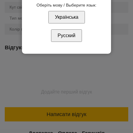
Оберіть мову / Выберите язык:
Кут свічення
120°
Українська
Тип монтажу
накладний
Колір плафона/розсіювача
білий
Русский
Відгуки
Додайте перший відгук
Написати відгук