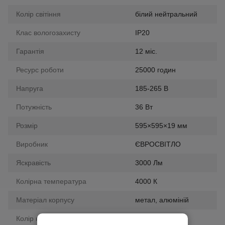
Колір світіння
білий нейтральний
Клас вологозахисту
IP20
Гарантія
12 міс.
Ресурс роботи
25000 годин
Напруга
185-265 В
Потужність
36 Вт
Розмір
595×595×19 мм
Виробник
ЄВРОСВІТЛО
Яскравість
3000 Лм
Колірна температура
4000 К
Матеріал корпусу
метал, алюміній
Колір корпусу
білий