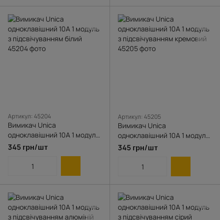
Артикул: 45204
Артикул: 45205
Вимикач Unica
Вимикач Unica
одноклавішний 10А 1 модуль
одноклавішний 10А 1 модуль
з підсвічуванням білий
з підсвічуванням кремовий
345 грн/шт
345 грн/шт