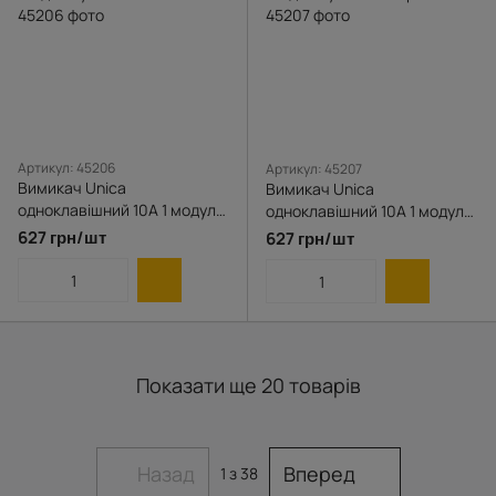
Артикул: 45206
Артикул: 45207
Вимикач Unica
Вимикач Unica
одноклавішний 10А 1 модуль
одноклавішний 10А 1 модуль
з підсвічуванням алюміній
з підсвічуванням сірий
627 грн/шт
627 грн/шт
Показати ще 20 товарів
Назад
Вперед
1
з 38