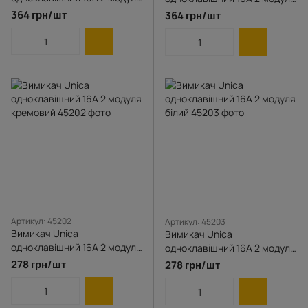
сірий
алюміній
364 грн/шт
364 грн/шт
Артикул: 45202
Артикул: 45203
Вимикач Unica
Вимикач Unica
одноклавішний 16А 2 модуля
одноклавішний 16А 2 модуля
кремовий
білий
278 грн/шт
278 грн/шт