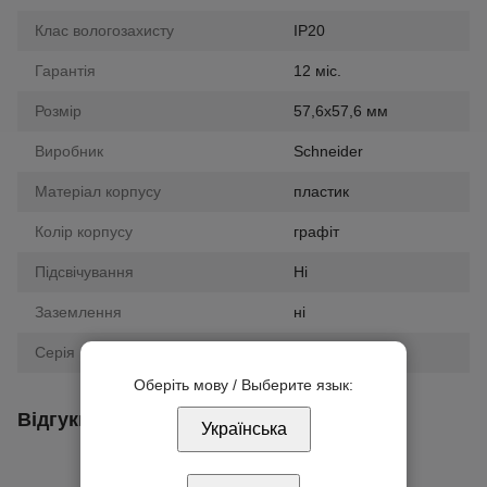
Клас вологозахисту
IP20
Гарантія
12 міс.
Розмір
57,6х57,6 мм
Виробник
Schneider
Матеріал корпусу
пластик
Колір корпусу
графіт
Підсвічування
Ні
Заземлення
ні
Серія
Unica
Оберіть мову / Выберите язык:
Відгуки
Українська