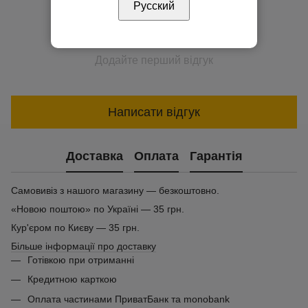
Русский
Додайте перший відгук
Написати відгук
Доставка
Оплата
Гарантія
Самовивіз з нашого магазину — безкоштовно.
«Новою поштою» по Україні — 35 грн.
Кур'єром по Києву — 35 грн.
Більше інформації про доставку
Готівкою при отриманні
Кредитною карткою
Оплата частинами ПриватБанк та monobank