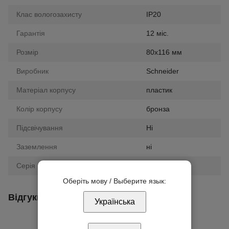
Клас вологозахисту
IP20
Гарантія
12 міс.
Розмір
80х116 мм
Виробник
Schneider
Матеріал корпусу
пластик
Колір корпусу
бронза
Підсвічування
Ні
Заземлення
ні
Серія
Unica
Оберіть мову / Выберите язык:
Відгуки
Українська