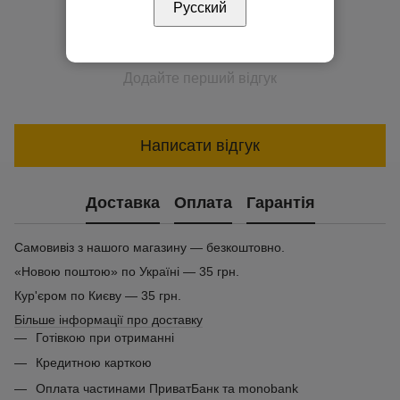
Русский
Додайте перший відгук
Написати відгук
Доставка
Оплата
Гарантія
Самовивіз з нашого магазину — безкоштовно.
«Новою поштою» по Україні — 35 грн.
Кур'єром по Києву — 35 грн.
Більше інформації про доставку
Готівкою при отриманні
Кредитною карткою
Оплата частинами ПриватБанк та monobank