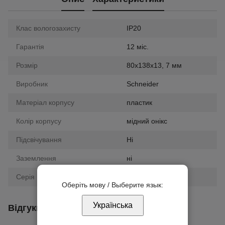
Клас вологозахисту
IP20
Гарантія
12 міс.
Розмір
80х138х13, 7 мм
Виробник
Schneider
Матеріал корпусу
пластик
Колір корпусу
мідний онікс
Підсвічування
Ні
Заземлення
ні
Серія
Unica
Оберіть мову / Выберите язык:
Українська
Відгуки