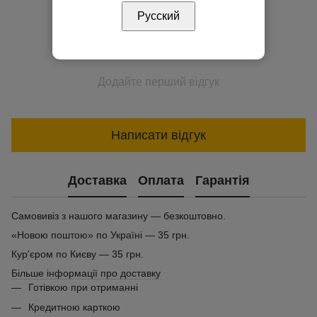
Русский
Додайте перший відгук
Написати відгук
Доставка
Оплата
Гарантія
Самовивіз з нашого магазину — безкоштовно.
«Новою поштою» по Україні — 35 грн.
Кур'єром по Києву — 35 грн.
Більше інформації про доставку
Готівкою при отриманні
Кредитною карткою