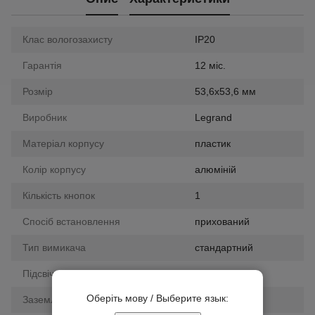
Клас вологозахисту
IP20
Гарантія
12 міс.
Розмір
53,6х53,6 мм
Виробник
Legrand
Матеріал корпусу
пластик
Колір корпусу
алюміній
Кількість кнопок
1
Спосіб встановлення
прихований
Тип вимикача
стандартний
Підсвічування
Ні
Оберіть мову / Выберите язык:
Заземлення
ні