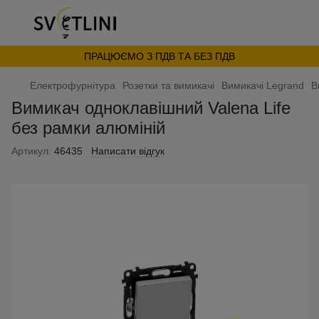
ПРАЦЮЄМО З ПДВ ТА БЕЗ ПДВ
Електрофурнітура
Розетки та вимикачі
Вимикачі Legrand
В
Вимикач одноклавішний Valena Life
без рамки алюміній
Артикул:
46435
Написати відгук