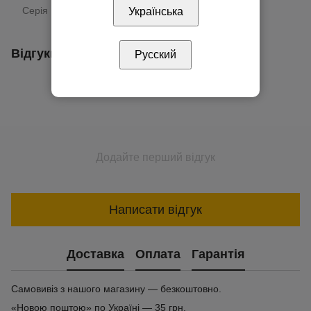
Серія
Valena Life
Українська
Відгуки
Русский
Додайте перший відгук
Написати відгук
Доставка
Оплата
Гарантія
Самовивіз з нашого магазину — безкоштовно.
«Новою поштою» по Україні — 35 грн.