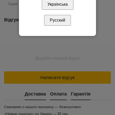
Серія
Valena Life
Українська
Відгуки
Русский
Додайте перший відгук
Написати відгук
Доставка
Оплата
Гарантія
Самовивіз з нашого магазину — безкоштовно.
«Новою поштою» по Україні — 35 грн.