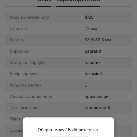
Клас вологозахисту
IP20
Гарантія
12 міс.
Розмір
53,6х53,6 мм
Виробник
Legrand
Матеріал корпусу
пластик
Колір корпусу
алюміній
Кількість кнопок
1
Спосіб встановлення
прихований
Тип вимикача
стандартний
Підсвічування
Так
Оберіть мову / Выберите язык:
Заземлення
ні