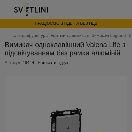
ПРАЦЮЄМО З ПДВ ТА БЕЗ ПДВ
Електрофурнітура
Розетки та вимикачі
Вимикачі Legrand
В
Вимикач одноклавішний Valena Life з
підсвічуванням без рамки алюміній
Артикул:
46444
Написати відгук