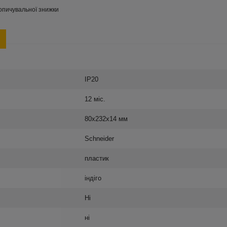
опичувальної знижки
IP20
12 міс.
80х232х14 мм
Schneider
пластик
індіго
Ні
ні