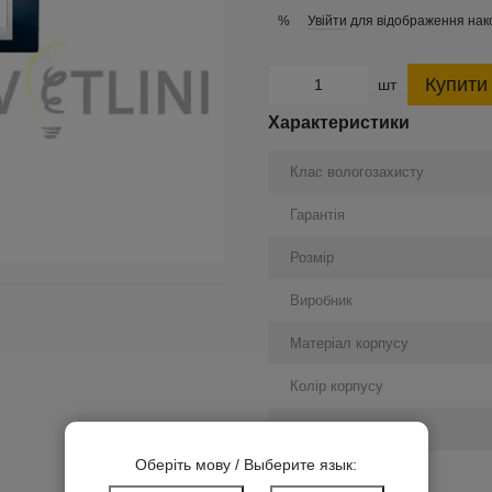
Увійти
для відображення нак
%
Купити
шт
Характеристики
Клас вологозахисту
Гарантія
Розмір
Виробник
Матеріал корпусу
Колір корпусу
Підсвічування
Оберіть мову / Выберите язык:
Заземлення