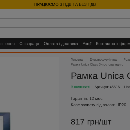
ПРАЦЮЄМО З ПДВ ТА БЕЗ ПДВ
 рішення
Співпраця
Оплата і доставка
Акції
Контактна інформ
Головна
Електрофурнітура
Розе
Рамка Unica Class 3-постова індиго
Рамка Unica C
В наявності
Артикул: 45616
Нап
Гарантія:
12 мес.
Клас захисту від вологи:
IP20
817 грн/шт