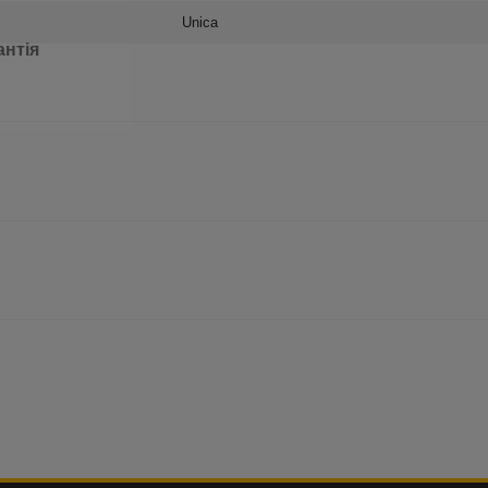
Unica
антія