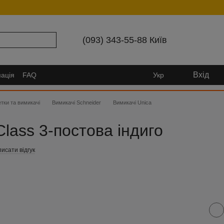
(093) 343-55-88 Київ
Вхід
ація
FAQ
Укр
тки та вимикачі
Вимикачі Schneider
Вимикачі Unica
lass 3-постова індиго
исати відгук